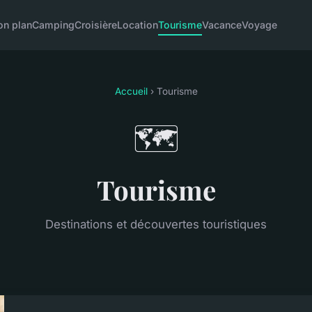
on plan
Camping
Croisière
Location
Tourisme
Vacance
Voyage
Accueil
› Tourisme
🗺️
Tourisme
Destinations et découvertes touristiques