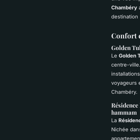
Chambéry
a
destination
Confort 
Golden Tul
Le
Golden T
centre-vill
installatio
voyageurs e
Chambéry.
Résidence 
hammam
La
Résidenc
Nichée dans
appartemen