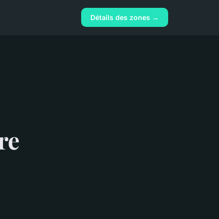
Détails des zones →
re