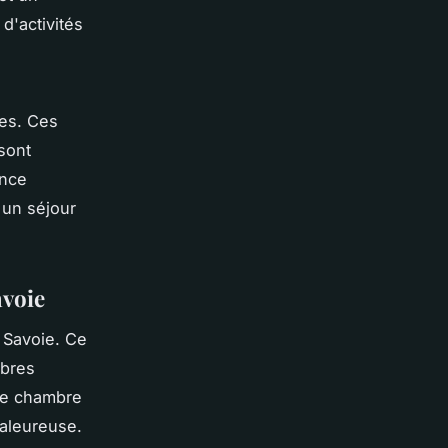
d'activités
tes. Ces
sont
ance
 un séjour
avoie
 Savoie. Ce
mbres
ue chambre
haleureuse.