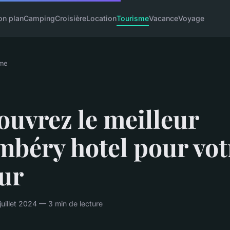
on plan
Camping
Croisière
Location
Tourisme
Vacance
Voyage
sme
uvrez le meilleur
mbéry hotel pour vot
ur
illet 2024 — 3 min de lecture