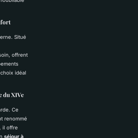
noubliable
fort
erne. Situé
oin, offrent
ipements
choix idéal
e du XIVe
arde. Ce
ant renommé
il offre
un
séjour à