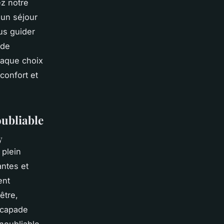
z notre
 un séjour
us guider
ade
haque choix
confort et
oubliable
y
 plein
ntes et
ent
être,
escapade