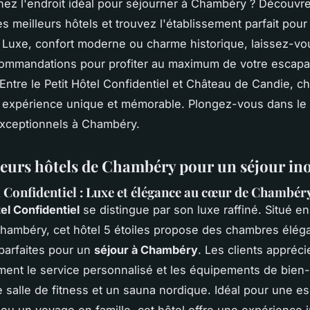
ez l'endroit idéal pour séjourner à Chambéry ? Découvre
es meilleurs hôtels et trouvez l'établissement parfait pour
. Luxe, confort moderne ou charme historique, laissez-vo
commandations pour profiter au maximum de votre escap
Entre le Petit Hôtel Confidentiel et Château de Candie, c
expérience unique et mémorable. Plongez-vous dans le 
exceptionnels à Chambéry.
leurs hôtels de Chambéry pour un séjour in
l Confidentiel : Luxe et élégance au cœur de Chambér
tel Confidentiel
se distingue par son luxe raffiné. Situé en
hambéry, cet hôtel 5 étoiles propose des chambres éléga
parfaites pour un
séjour à Chambéry
. Les clients appréci
ement le service personnalisé et les équipements de bien-
e salle de fitness et un sauna nordique. Idéal pour une 