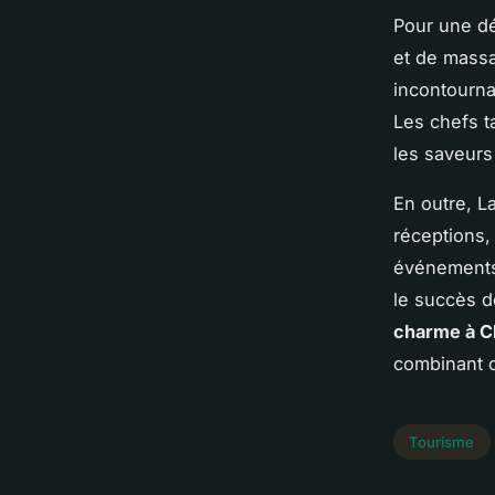
Pour une dé
et de mass
incontourna
Les chefs t
les saveurs
En outre, L
réceptions,
événements 
le succès 
charme à 
combinant co
Tourisme