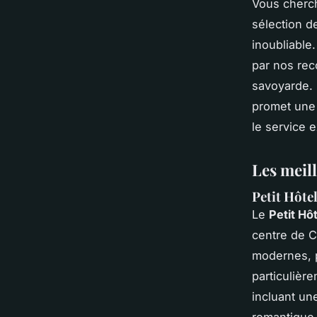
Vous cherch
sélection d
inoubliable
par nos re
savoyarde. 
promet une 
le service 
Les meil
Petit Hôte
Le
Petit Hô
centre de C
modernes, 
particulièr
incluant un