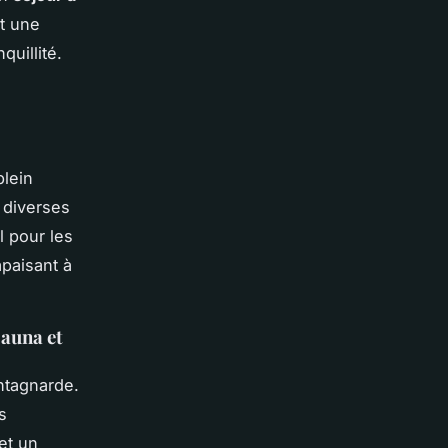
st une
quillité.
plein
 diverses
al pour les
apaisant à
sauna et
ntagnarde.
s
et un