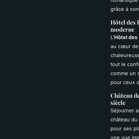
romantique 
grâce à son 
Hôtel des 
moderne
L’
Hôtel des
au cœur de 
chaleureuse
tout le con
comme un sp
pour ceux 
Château de
siècle
Séjourner 
château du 
pour ses pla
une vue imp