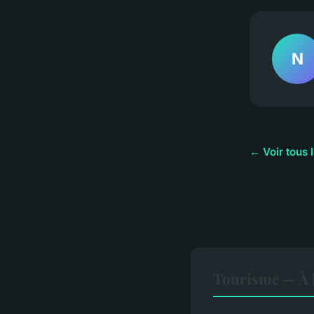
N
← Voir tous 
Tourisme — À l