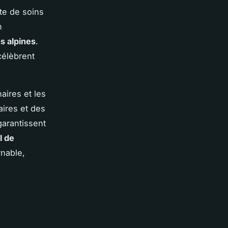
te de soins
n
ns alpines
.
célèbrent
ires et les
aires et des
garantissent
l de
rnable,