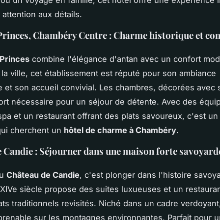
ou un voyage en famille, cet hôtel offre une expérience i
attention aux détails.
Princes, Chambéry Centre : Charme historique et con
 Princes
combine l'élégance d'antan avec un confort mod
la ville, cet établissement est réputé pour son ambiance
 et son accueil convivial. Les chambres, décorées avec s
fort nécessaire pour un séjour de détente. Avec des équ
a et un restaurant offrant des plats savoureux, c'est un 
qui cherchent un
hôtel de charme à Chambéry
.
 Candie : Séjourner dans une maison forte savoyard
au
Château de Candie
, c'est plonger dans l'histoire savoy
XIVe siècle propose des suites luxueuses et un restaur
ts traditionnels revisités. Niché dans un cadre verdoyant, 
renable sur les montagnes environnantes. Parfait pour 