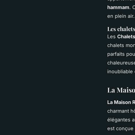
hammam
. 
en plein air.
Les chalet
Les
Chalet
chalets mo
parfaits po
chaleureuse 
inoubliable 
La Maiso
La Maison 
charmant hô
élégantes 
est conçue 