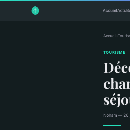
Accueil
Actu
B
Accueil
›
Touri
TOURISME
Déco
cha
séjo
Noham — 26 ju